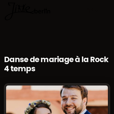
🇫🇷
Choisir la 
Danse de mariage à la Rock
4 temps