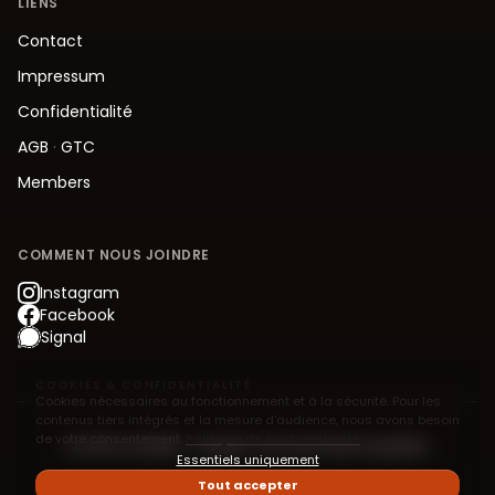
LIENS
Contact
Impressum
Confidentialité
AGB
·
GTC
Members
COMMENT NOUS JOINDRE
Instagram
Facebook
Signal
COOKIES & CONFIDENTIALITÉ
Cookies nécessaires au fonctionnement et à la sécurité. Pour les
contenus tiers intégrés et la mesure d'audience, nous avons besoin
de votre consentement.
Politique de confidentialité
© 2026 Jive.Berlin – Modern Jive Social Dancing Berlin
Essentiels uniquement
Tout accepter