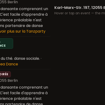
2055 Berlin
Karl-Marx-Str. 197, 12055 B
e dansante comprenant un
Hover or tap an event — the m
 C'est facile d'apprendre à
rience préalable n'est
sans partenaire de danse
voir plus sur la Tanzparty
A
NCE
u thé. danse sociale.
·
 Tea Dance
OIRÉE
2055 Berlin
e dansante comprenant un
 C'est facile d'apprendre à
rience préalable n'est
sans partenaire de danse