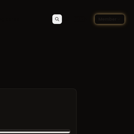
🇫🇷
og danse
Member
Rechercher
Contact
Choisir la langue — Françai