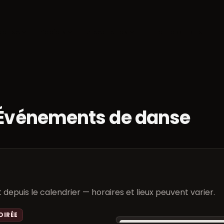
danse
Socials
Week-ends
Championnats
Bl
 Événements de danse
epuis le calendrier — horaires et lieux peuvent varier.
OIRÉE