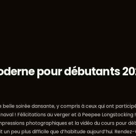
danse
Socials
Week-ends
Championnats
Bl
oderne pour débutants 2
 belle soirée dansante, y compris à ceux qui ont partici
naval ! Félicitations au verger et à Peepee Longstocking !
impressions photographiques et la vidéo du cours pour d
it un peu plus difficile que d’habitude aujourd’hui. Rendez-