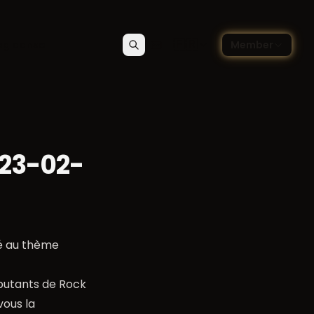
🇫🇷
og danse
Member
Rechercher
Contact
Choisir la langue — Françai
023-02-
pé au thème
ébutants de Rock
vous la