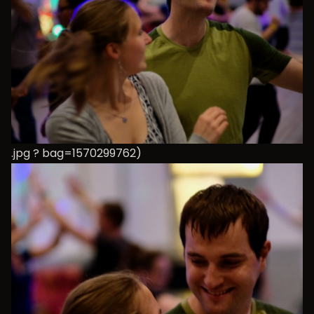
.jpg ? bag=1570299762)