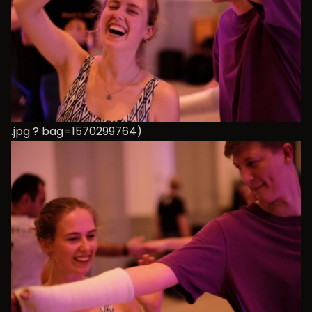
.jpg ? bag=1570299764)