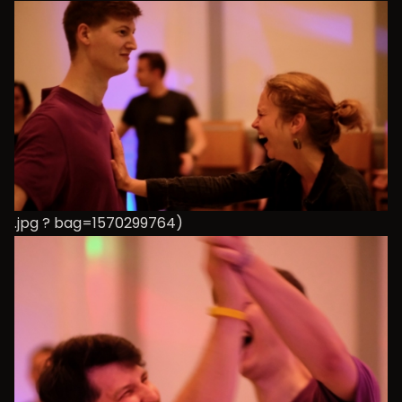
.jpg ? bag=1570299764)