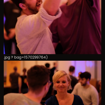
.jpg ? bag=1570299764)