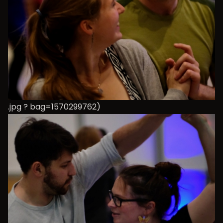
.jpg ? bag=1570299762)