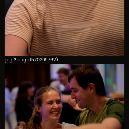
.jpg ? bag=1570299762)