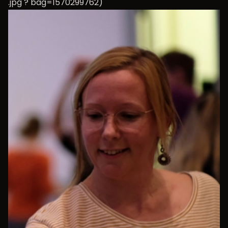
.jpg ? bag=1570299762)