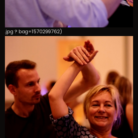
.jpg ? bag=1570299762)