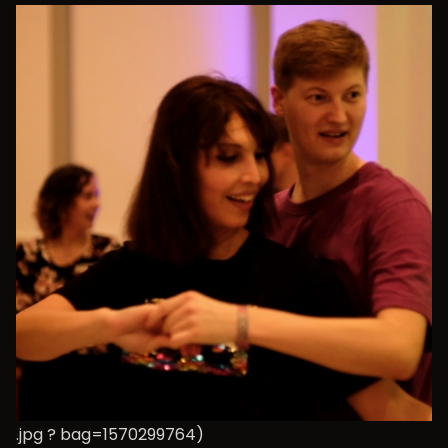
.jpg ? bag=1570299764)