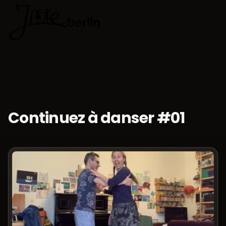
🇫🇷
Choisir la 
Continuez à danser #01