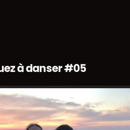
danse
Socials
Week-ends
Championnats
Bl
uez à danser #05