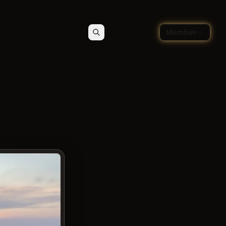
🇫🇷
og danse
Member
Rechercher
Contact
Choisir la langue — Françai