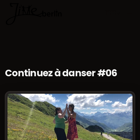
🇫🇷
Choisir la 
Continuez à danser #06