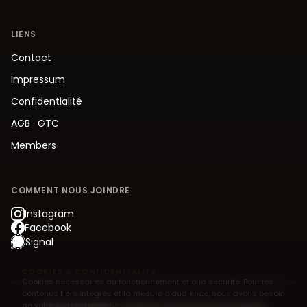
LIENS
Contact
Impressum
Confidentialité
AGB
·
GTC
Members
COMMENT NOUS JOINDRE
Instagram
Facebook
Signal
COOKIES & CONFIDENTIALITÉ
Cookies nécessaires au fonctionnement et à la sécurité. Pour les
contenus tiers intégrés et la mesure d'audience, nous avons besoin
de votre consentement.
Politique de confidentialité