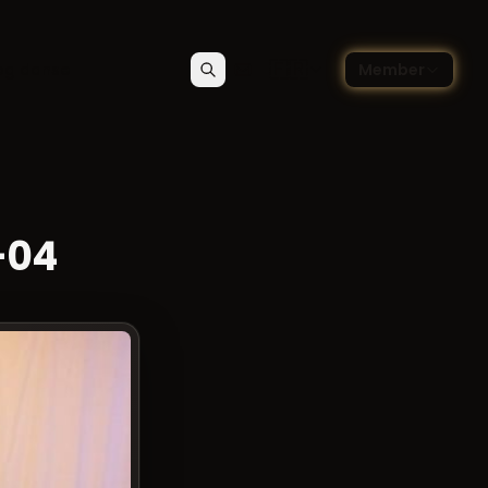
🇫🇷
og danse
Member
Rechercher
Contact
Choisir la langue — Françai
-04