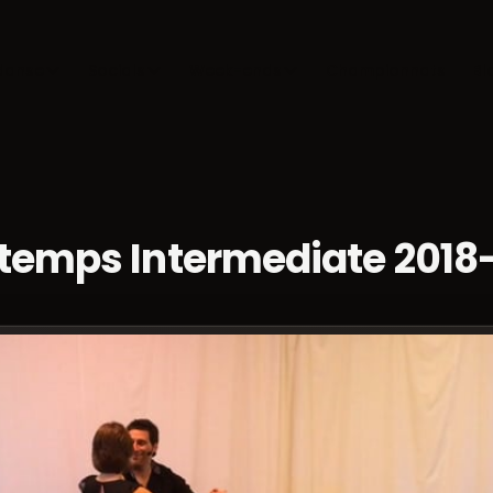
danse
Socials
Week-ends
Championnats
Bl
 temps Intermediate 2018