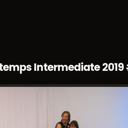
danse
Socials
Week-ends
Championnats
Bl
 temps Intermediate 2019