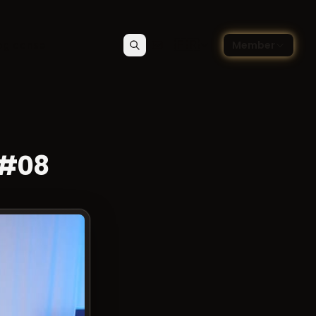
🇫🇷
og danse
Member
Rechercher
Contact
Choisir la langue — Françai
 #08