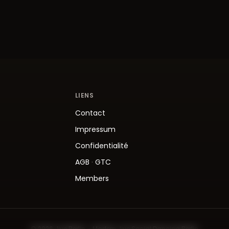
LIENS
Contact
Impressum
Confidentialité
AGB
·
GTC
Members
© 2026 Jive.Berlin – Modern Jive Social Dancing Berlin