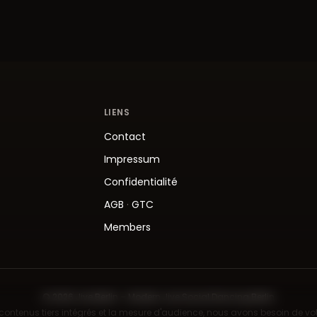
LIENS
Contact
Impressum
Confidentialité
AGB
·
GTC
Members
© 2026 Jive.Berlin – Modern Jive Social Dancing Berlin
 contenus tiers intégrés et la mesure d'audience, nous avons besoin de v