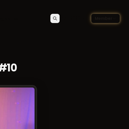
🇫🇷
og danse
Member
Rechercher
Contact
Choisir la langue — Françai
 #10