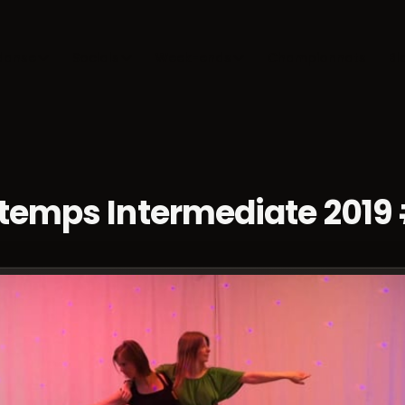
danse
Socials
Week-ends
Championnats
Bl
 temps Intermediate 2019