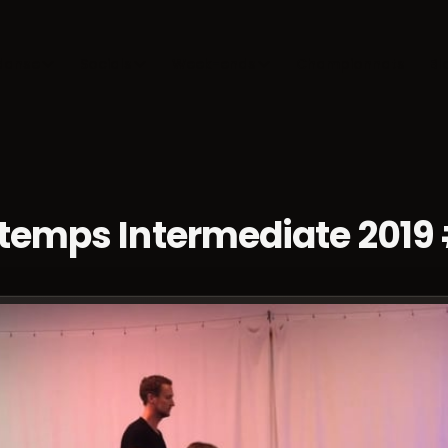
danse
Socials
Week-ends
Championnats
Bl
 temps Intermediate 2019