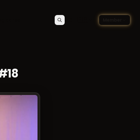
🇫🇷
og danse
Member
Rechercher
Contact
Choisir la langue — Françai
 #18