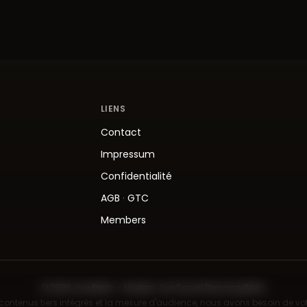
LIENS
Contact
Impressum
Confidentialité
AGB
·
GTC
Members
© 2026 Jive.Berlin – Modern Jive Social Dancing Berlin
 contenus tiers intégrés et la mesure d'audience, nous avons besoin de v