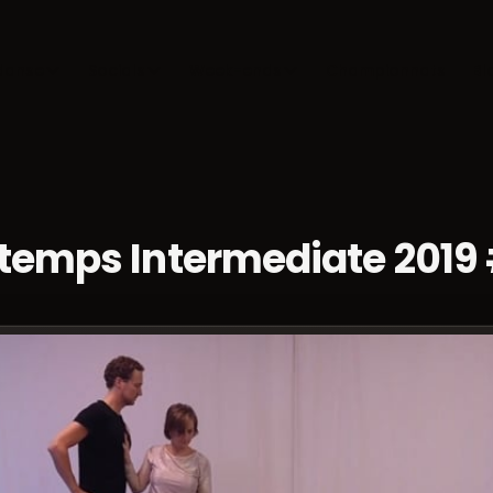
danse
Socials
Week-ends
Championnats
Bl
 temps Intermediate 2019