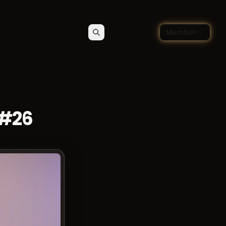
🇫🇷
og danse
Member
Rechercher
Contact
Choisir la langue — Françai
 #26