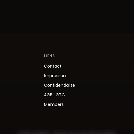
LIENS
Contact
Impressum
Confidentialité
AGB
·
GTC
Members
© 2026 Jive.Berlin – Modern Jive Social Dancing Berlin