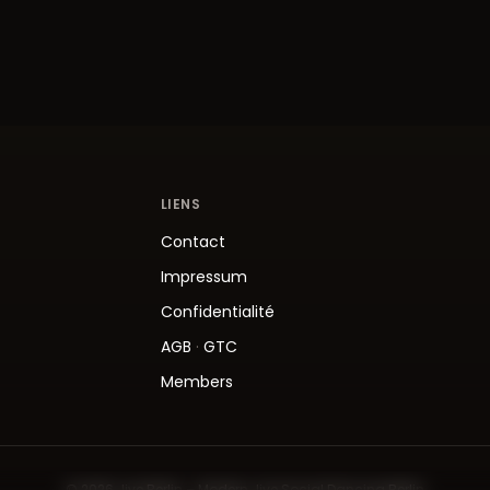
LIENS
Contact
Impressum
Confidentialité
AGB
·
GTC
Members
© 2026 Jive.Berlin – Modern Jive Social Dancing Berlin