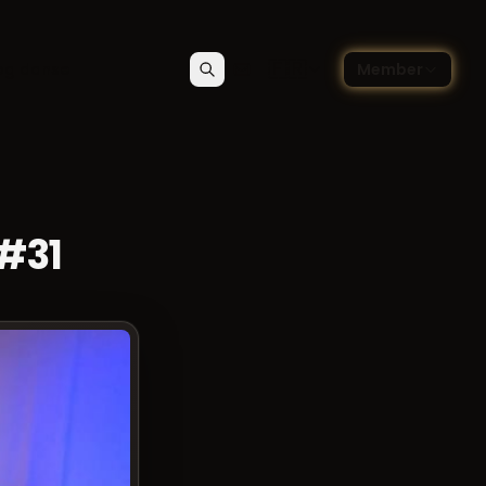
🇫🇷
og danse
Member
Rechercher
Contact
Choisir la langue — Françai
 #31