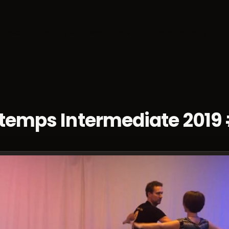
danse
Socials
Week-ends
Championnats
Bl
 temps Intermediate 2019