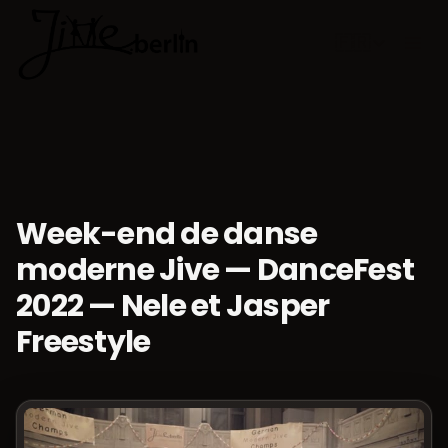
🇫🇷
Choisir la 
Week-end de danse
moderne Jive — DanceFest
2022 — Nele et Jasper
Freestyle