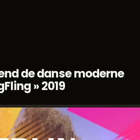
danse
Socials
Week-ends
Championnats
Bl
nd de danse moderne
gFling » 2019