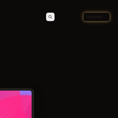
🇫🇷
og danse
Member
Rechercher
Contact
Choisir la langue — Françai