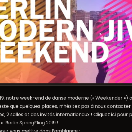
019, notre week-end de danse moderne (« Weekender ») au
reste que quelques places, n’hésitez pas à nous contacter ! 
, 2 salles et des invités internationaux ! Cliquez ici pour p
sur
Berlin SpringFling 2019
!
pour vous mettre dans l’ambiance :