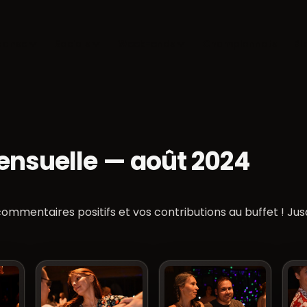
danse
Socials
Week-ends
Championnats
Bl
ensuelle — août 2024
ommentaires positifs et vos contributions au buffet ! Ju