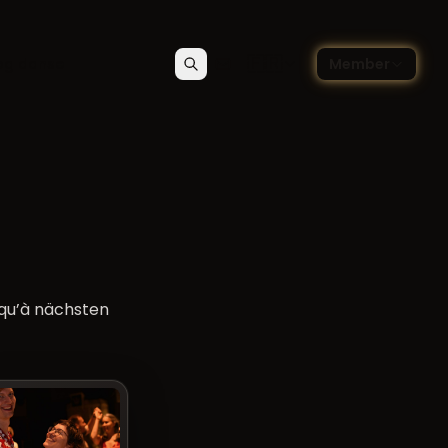
🇫🇷
og danse
Member
Rechercher
Contact
Choisir la langue — Françai
squ’à
nächsten