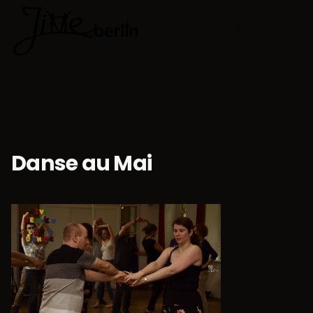
🇫🇷
Choisir la 
Danse au Mai