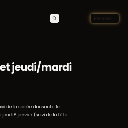
🇫🇷
og danse
Member
Rechercher
Contact
Choisir la langue — Françai
et jeudi/mardi
ivi de la soirée dansante le
eudi 8 janvier (suivi de la fête