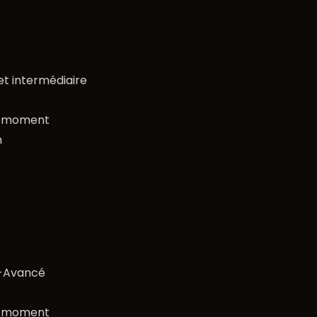
et intermédiaire
t moment
n
e-Avancé
t moment