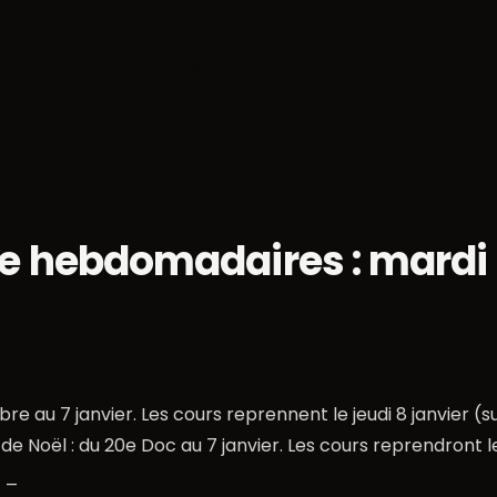
danse
Socials
Week-ends
Championnats
Bl
e hebdomadaires : mardi 
 au 7 janvier. Les cours reprennent le jeudi 8 janvier (su
 Noël : du 20e Doc au 7 janvier. Les cours reprendront le j
. _