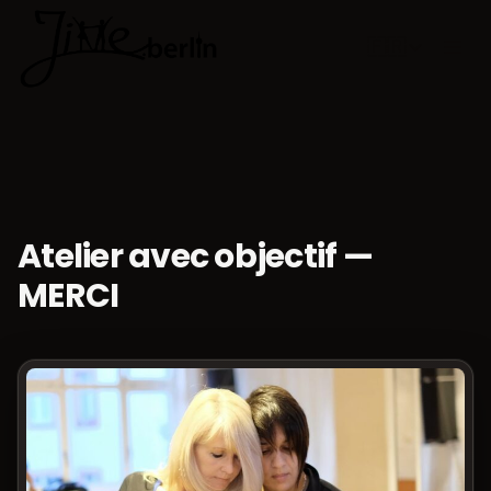
🇫🇷
Choisir la 
Atelier avec objectif —
MERCI