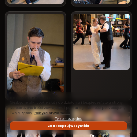
COOKIES I PRYWATNOŚĆ
Niezbędne pliki cookie służą do działania i bezpieczeństwa strony.
Na osadzone treści zewnętrzne i pomiar oglądalności potrzebujemy
Twojej zgody.
Polityka prywatności
Tylko niezbędne
Zaakceptuj wszystkie