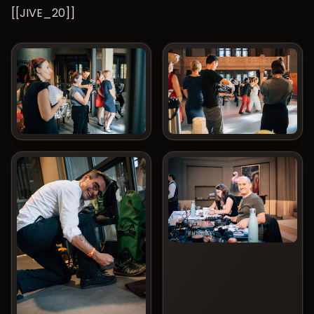
[[JIVE_20]]