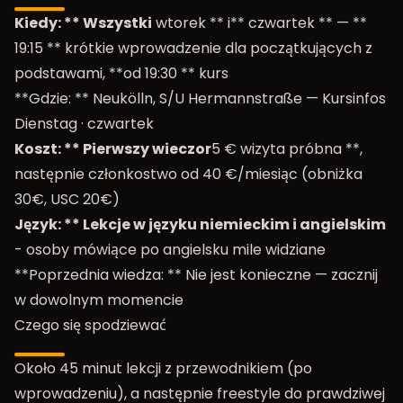
Kiedy: ** Wszystki
wtorek ** i** czwartek ** — **
19:15 ** krótkie wprowadzenie dla początkujących z
podstawami, **od 19:30 ** kurs
**Gdzie: ** Neukölln, S/U Hermannstraße —
Kursinfos
Dienstag
·
czwartek
Koszt: ** Pierwszy wieczor
5 € wizyta próbna **,
następnie członkostwo od 40 €/miesiąc (obniżka
30€, USC 20€)
Język: ** Lekcje w języku niemieckim i angielskim
- osoby mówiące po angielsku mile widziane
**Poprzednia wiedza: ** Nie jest konieczne — zacznij
w dowolnym momencie
Czego się spodziewać
Około 45 minut lekcji z przewodnikiem (po
wprowadzeniu), a następnie freestyle do prawdziwej