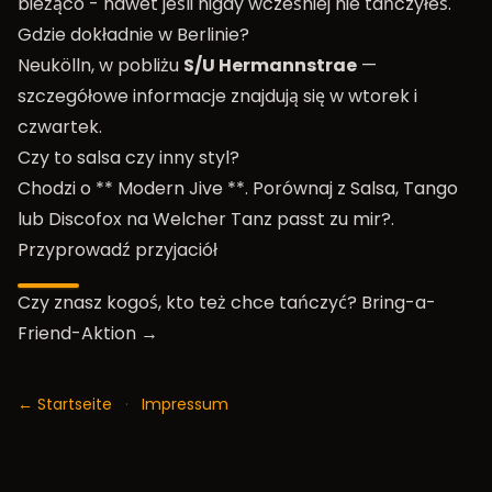
bieżąco - nawet jeśli nigdy wcześniej nie tańczyłeś.
Gdzie dokładnie w Berlinie?
Neukölln, w pobliżu
S/U Hermannstrae
—
szczegółowe informacje znajdują się w
wtorek
i
czwartek
.
Czy to salsa czy inny styl?
Chodzi o ** Modern Jive **. Porównaj z Salsa, Tango
lub Discofox na
Welcher Tanz passt zu mir?
.
Przyprowadź przyjaciół
Czy znasz kogoś, kto też chce tańczyć?
Bring-a-
Friend-Aktion →
← Startseite
·
Impressum