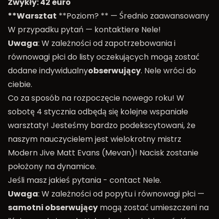
Zwykły: 42 euro
**Warsztat
**Poziom? ** — Średnio zaawansowany
W przypadku pytań —
kontaktiere Nele
!
Uwaga
: W zależności od zapotrzebowania i
równowagi płci do listy oczekujących mogą zostać
dodane indywidualny
obserwujący
. Nele wróci do
ciebie.
Co za sposób na rozpoczęcie nowego roku! W
sobotę 4 stycznia odbędą się kolejne wspaniałe
warsztaty! Jesteśmy bardzo podekscytowani, że
naszym nauczycielem jest wielokrotny mistrz
Modern Jive Matt Evans (Mevan)! Nacisk zostanie
położony na dynamice.
Jeśli masz jakieś pytania -
contact Nele
.
Uwaga
: W zależności od popytu i równowagi płci —
samotni obserwujący
mogą zostać umieszczeni na