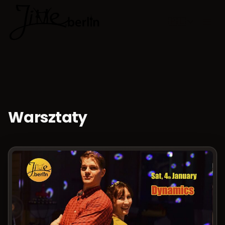
🇵🇱
Wybierz jęz
Warsztaty