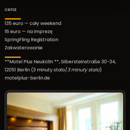
cena
135 euro — cały weekend
16 euro — na imprezę
SpringFling Registration
Zakwaterowanie
**Motel Plus Neukölln **, Silbersteinstraße 30-34,
12051 Berlin (3 minuty stalo/
3 minuty stalo
)
motelplus-berlin.de