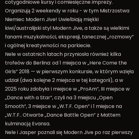
cotygodniowe kursy i comiesięczne imprezy.
Organizują 2 weekendy w roku - w tym Mistrzostwa
Niemiec Modern Jive! Uwielbiają miękki
kiwi/australijski styl Modern Jive, a także są wielkimi
fanami muzykalności, ekspresji, tanecznej „rozmowy”
i ogólnej kreatywności na parkiecie.
Nele w ostatnich latach przyniosła również kilka
trofeów do Berlina: od 1 miejsca w „Here Come the
Girls” 2018 — w pierwszym konkursie, w którym wzięła
udział (dwa kolejne 2 miejsca w tej kategorii), a w
2025 roku zdobyła I miejsce w „ProAm”, III miejsce w
„Dance with a Star”, czyli na 3 miejscu „Open
Smooth”, 3 miejsce w „W.T.F. Open” i 1 miejsce na
„W.T.F.. Otwarte „Dance Battle Open” z Mattem
kulminacją Evansa.
Nele i Jasper poznali się Modern Jive po raz pierwszy