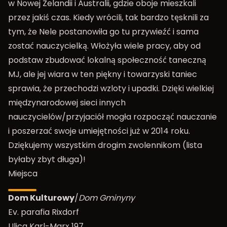
w Nowej Zelandii i Australii, gdzie oboje mieszkali
przez jakiś czas. Kiedy wrócili, tak bardzo tęsknili za
tym, że Nele postanowiła go tu przywieźć i sama
zostać nauczycielką. Włożyła wiele pracy, aby od
podstaw zbudować lokalną społeczność taneczną
MJ, ale jej wiara w ten piękny i towarzyski taniec
sprawia, że przechodzi wzloty i upadki. Dzięki wielkiej
międzynarodowej sieci innych
nauczycielów/przyjaciół mogła rozpocząć nauczanie
i poszerzać swoje umiejętności już w 2014 roku.
Dziękujemy wszystkim drogim zwolennikom (lista
byłaby zbyt długa)!
Miejsca
Dom Kulturowy
/
Dom Gminyny
Ev. parafia Rixdorf
Ulica Karl-Marx 197