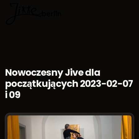
🇵🇱
Wybierz jęz
Nowoczesny Jive dla
początkujących 2023-02-07
i 09