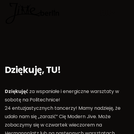
🇵🇱
Wybierz jęz
Dziękuję, TU!
Dziękujęć
za wspaniałe i energiczne warsztaty w
sobotę na Politechnice!
24 entuzjastycznych tancerzy! Mamy nadzieję, że
udało nam się „zarazić” Cię Modern Jive. Może
zobaczymy się w czwartek wieczorem na
Hermannplatz lub na następnych warsztatach