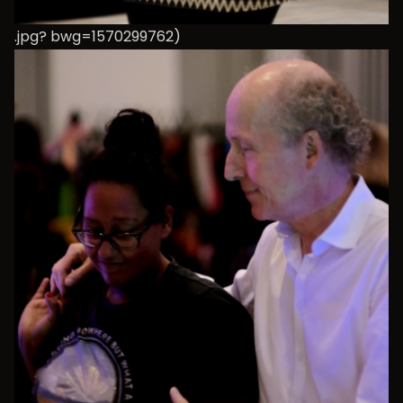
.jpg? bwg=1570299762)