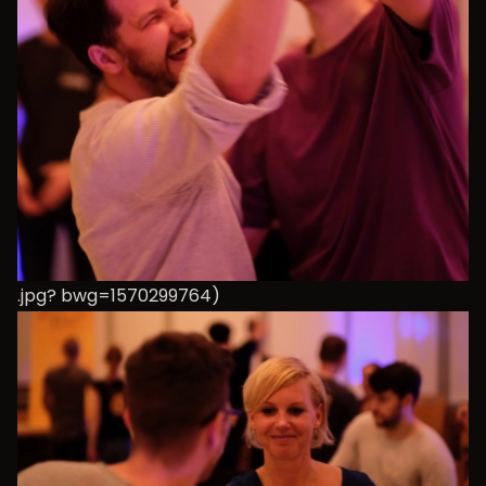
.jpg? bwg=1570299764)