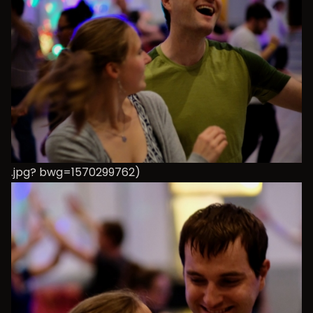
.jpg? bwg=1570299762)