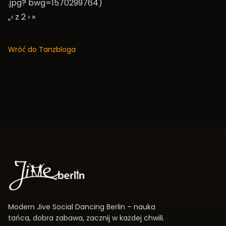
.jpg? bwg=1570299764)
„‹ z 2
›
»
Wróć do Tanzbloga
Modern Jive Social Dancing Berlin – nauka
tańca, dobra zabawa, zacznij w każdej chwili.