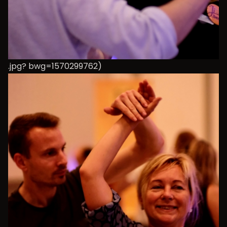
.jpg? bwg=1570299762)