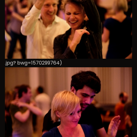
.jpg? bwg=1570299764)