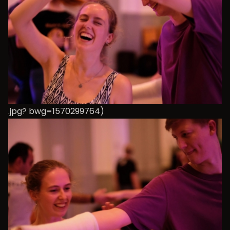
.jpg? bwg=1570299764)