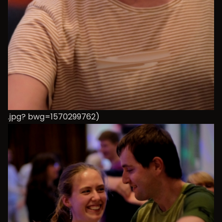
.jpg? bwg=1570299762)