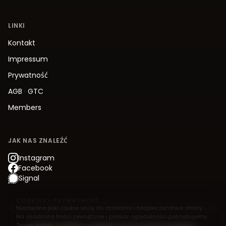
LINKI
Kontakt
Impressum
Prywatność
AGB
·
GTC
Members
JAK NAS ZNALEŹĆ
Instagram
Facebook
Signal
COOKIES I PRYWATNOŚĆ
Niezbędne pliki cookie służą do działania i bezpieczeństwa strony.
Na osadzone treści zewnętrzne i pomiar oglądalności potrzebujemy
Twojej zgody.
Polityka prywatności