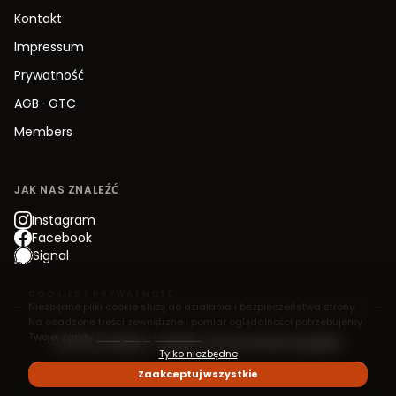
Kontakt
Impressum
Prywatność
AGB
·
GTC
Members
JAK NAS ZNALEŹĆ
Instagram
Facebook
Signal
COOKIES I PRYWATNOŚĆ
Niezbędne pliki cookie służą do działania i bezpieczeństwa strony.
Na osadzone treści zewnętrzne i pomiar oglądalności potrzebujemy
Twojej zgody.
Polityka prywatności
© 2026 Jive.Berlin – Modern Jive Social Dancing Berlin
Tylko niezbędne
Zaakceptuj wszystkie