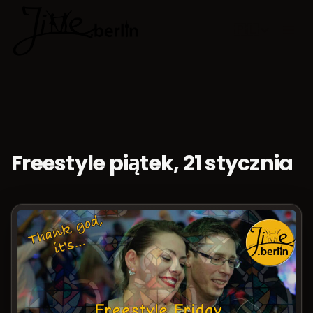
🇵🇱
Wybierz jęz
Freestyle piątek, 21 stycznia