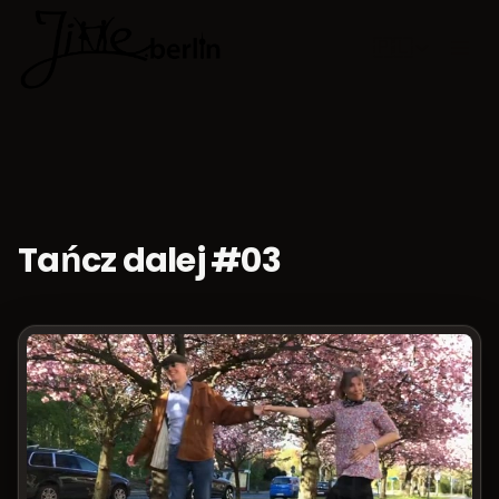
🇵🇱
Wybierz jęz
Tańcz dalej #03