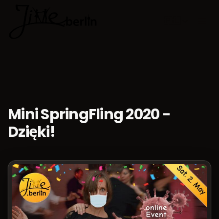
🇵🇱
Wybierz jęz
Mini SpringFling 2020 -
Dzięki!