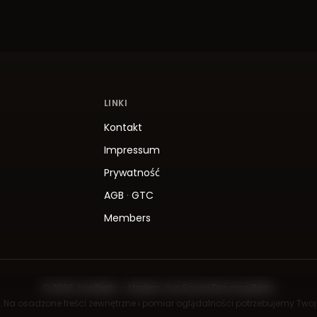
LINKI
Kontakt
Impressum
Prywatność
AGB
·
GTC
Members
© 2026 Jive.Berlin – Modern Jive Social Dancing Berlin
ny. Na osadzone treści zewnętrzne i pomiar oglądalności potrzebujemy Two