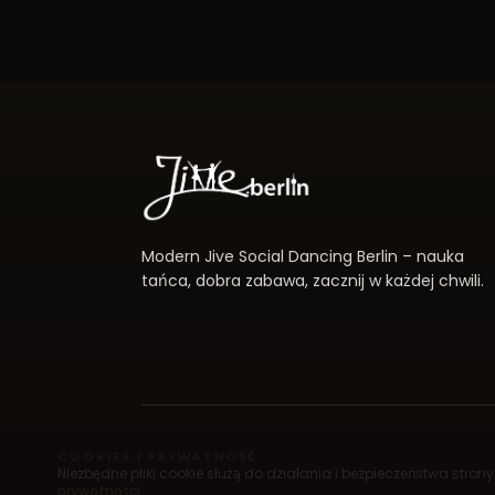
Modern Jive Social Dancing Berlin – nauka
tańca, dobra zabawa, zacznij w każdej chwili.
COOKIES I PRYWATNOŚĆ
Niezbędne pliki cookie służą do działania i bezpieczeństwa stro
prywatności