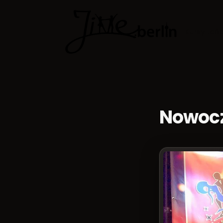
Kursy tań
Nowocz