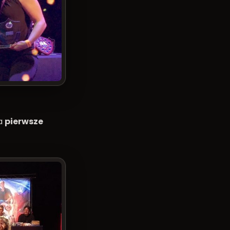
a
pierwsze