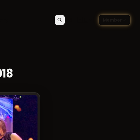
🇵🇱
czny
Member
Szukaj
Kontakt
Wybierz język — Polski
018