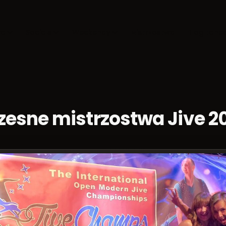
ca
Socials
Weekendy
Mistrzostwa
Blog tane
esne mistrzostwa Jive 2