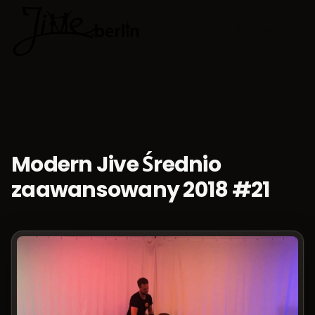
🇵🇱
Wybierz jęz
Modern Jive Średnio
zaawansowany 2018 #21