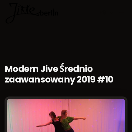
🇵🇱
Wybierz jęz
Modern Jive Średnio
zaawansowany 2019 #10