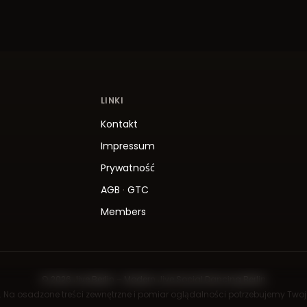
LINKI
Kontakt
Impressum
Prywatność
AGB
·
GTC
Members
© 2026 Jive.Berlin – Modern Jive Social Dancing Berlin
ny. Na osadzone treści zewnętrzne i pomiar oglądalności potrzebujemy Two