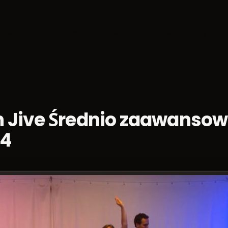
ca
Socials
Weekendy
Mistrzostwa
Blog tane
 Jive Średnio zaawanso
14