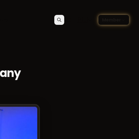
🇵🇱
czny
Member
Szukaj
Kontakt
Wybierz język — Polski
wany