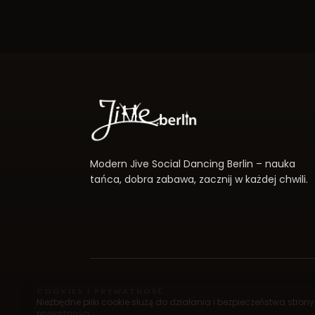
Modern Jive Social Dancing Berlin – nauka
tańca, dobra zabawa, zacznij w każdej chwili.
COOKIES I PRYWATNOŚĆ
Niezbędne pliki cookie służą do działania i bezpieczeństwa stro
prywatności