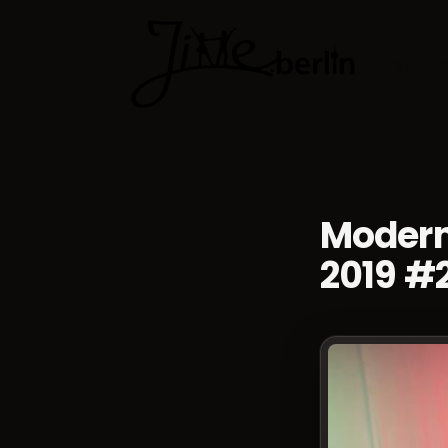
Kursy tań
Modern
2019 #