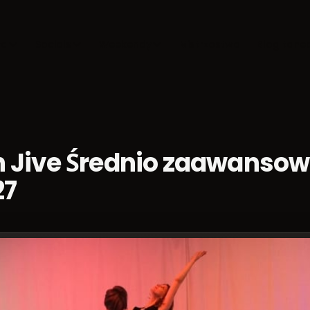
ca
Socials
Weekendy
Mistrzostwa
Blog tane
 Jive Średnio zaawanso
27