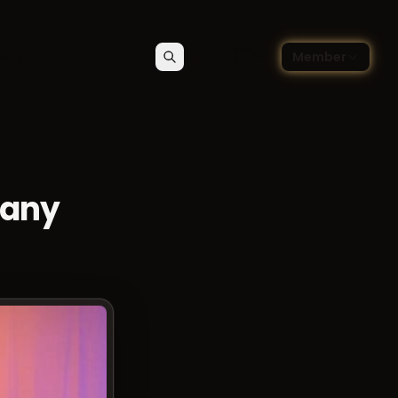
🇵🇱
czny
Member
Szukaj
Kontakt
Wybierz język — Polski
wany