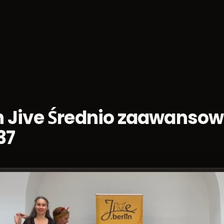
ca
Socials
Weekendy
Mistrzostwa
Blog tane
 Jive Średnio zaawanso
37