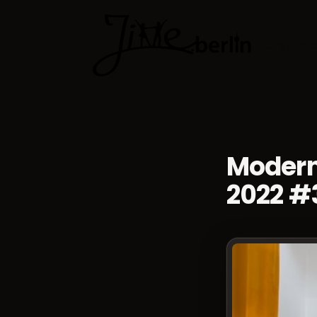
Kursy tań
Modern
2022 #