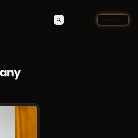
🇵🇱
czny
Member
Szukaj
Kontakt
Wybierz język — Polski
wany