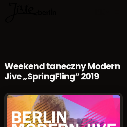
🇵🇱
Wybierz jęz
Weekend taneczny Modern
Jive „SpringFling” 2019