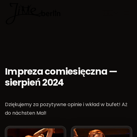
🇵🇱
Wybierz jęz
Impreza comiesięczna —
sierpień 2024
Dziękujemy za pozytywne opinie i wkład w bufet! Aż
do
nächsten Mal
!