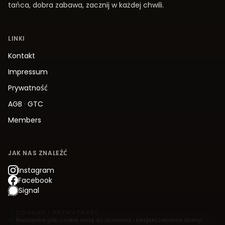
tańca, dobra zabawa, zacznij w każdej chwili.
LINKI
Kontakt
Impressum
Prywatność
AGB
·
GTC
Members
JAK NAS ZNALEŹĆ
Instagram
Facebook
Signal
COOKIES I PRYWATNOŚĆ
Niezbędne pliki cookie służą do działania i bezpieczeństwa strony.