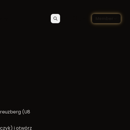
🇵🇱
czny
Member
Szukaj
Kontakt
Wybierz język — Polski
Kreuzberg (U8
czyk) i otwórz