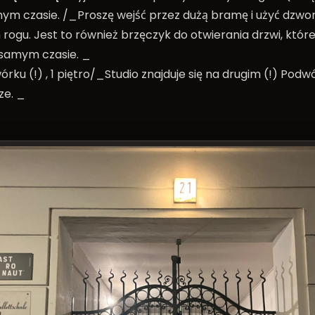
ym czasie. /_Proszę wejść przez dużą bramę i użyć dzwo
ogu. Jest to również brzęczyk do otwierania drzwi, któr
 samym czasie. _
órku (!) , 1 piętro/_Studio znajduje się na drugim (!) Pod
ze. _