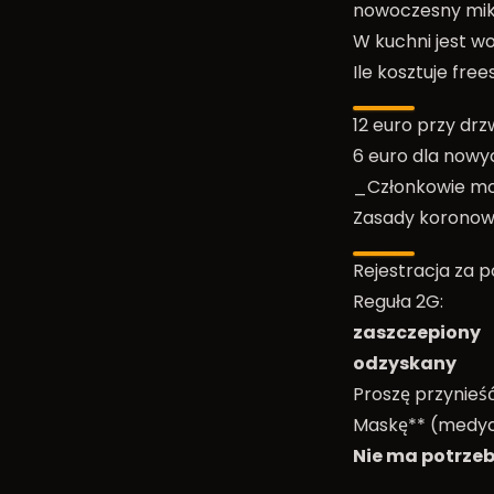
nowoczesny mik
W kuchni jest wo
Ile kosztuje free
12 euro przy drz
6 euro dla nowy
_Członkowie mog
Zasady korono
Rejestracja za 
Reguła 2G:
zaszczepiony
odzyskany
Proszę przynieś
Maskę** (medyczn
Nie ma potrze