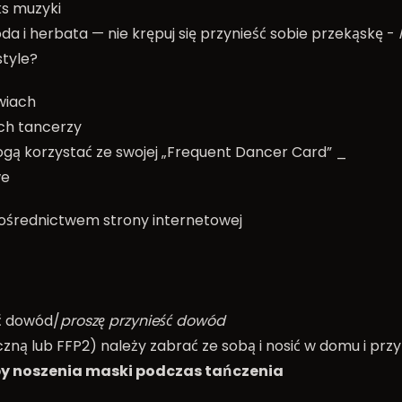
s muzyki
da i herbata — nie krępuj się przynieść sobie przekąskę -
style?
wiach
ch tancerzy
ą korzystać ze swojej „Frequent Dancer Card” _
we
pośrednictwem strony internetowej
ć dowód/
proszę przynieść dowód
ą lub FFP2) należy zabrać ze sobą i nosić w domu i przy 
by noszenia maski podczas tańczenia