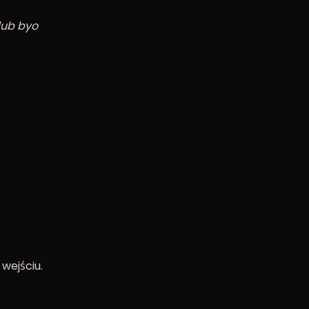
lub byo
wejściu.