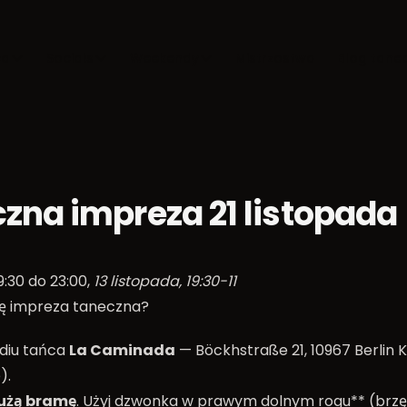
ca
Socials
Weekendy
Mistrzostwa
Blog tane
zna impreza 21 listopada
9:30 do 23:00,
13 listopada, 19:30-11
ię impreza taneczna?
diu tańca
La Caminada
— Böckhstraße 21, 10967 Berlin 
).
użą bramę
. Użyj dzwonka w prawym dolnym rogu** (brzę