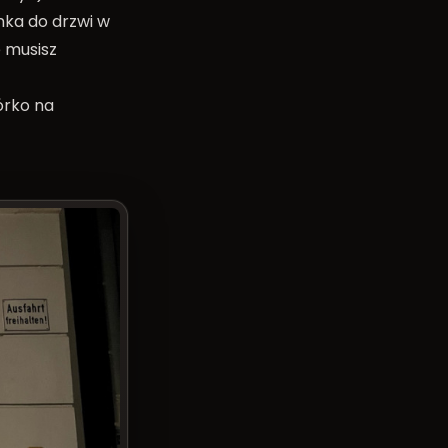
nka do drzwi w
e musisz
wórko na