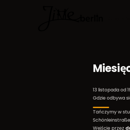
Kursy tań
Miesięc
13 listopada od 1
Gdzie odbywa s
Tańczymy w stu
Schönleinstraße
Wejście przez
d