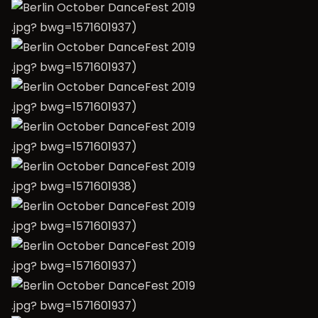
.jpg? bwg=1571601937)
.jpg? bwg=1571601937)
.jpg? bwg=1571601937)
.jpg? bwg=1571601937)
.jpg? bwg=1571601938)
.jpg? bwg=1571601937)
.jpg? bwg=1571601937)
.jpg? bwg=1571601937)