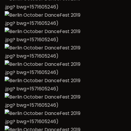
.jpg? bwg=1571605246)
.jpg? bwg=1571605246)
.jpg? bwg=1571605246)
.jpg? bwg=1571605246)
.jpg? bwg=1571605246)
.jpg? bwg=1571605246)
.jpg? bwg=1571605246)
.jpg? bwg=1571605246)