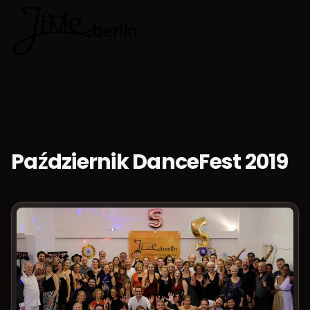
🇵🇱
Wybierz jęz
Październik DanceFest 2019