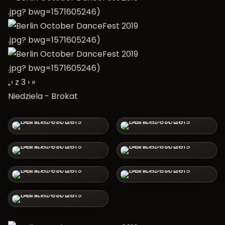
.jpg? bwg=1571605246)
.jpg? bwg=1571605246)
.jpg? bwg=1571605246)
„‹ z 3
›
»
Niedziela - Brokat