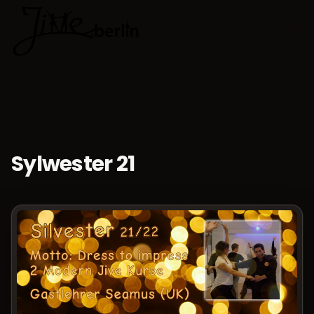
🇵🇱
Wybierz jęz
Sylwester 21