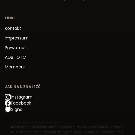
LINKI
Kontakt
Impressum
Prywatność
AGB
·
GTC
Members
JAK NAS ZNALEŹĆ
Instagram
Facebook
Signal
COOKIES I PRYWATNOŚĆ
Niezbędne pliki cookie służą do działania i bezpieczeństwa strony.
Na osadzone treści zewnętrzne i pomiar oglądalności potrzebujemy