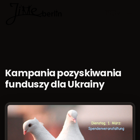
🇵🇱
Wybierz jęz
Kampania pozyskiwania
funduszy dla Ukrainy