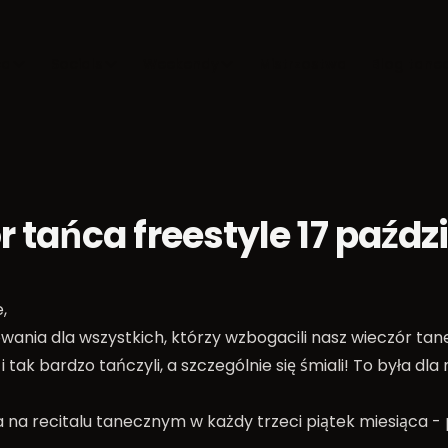
ca
Socials
Weekendy
Mistrzostwa
Blog tane
 tańca freestyle 17 paźdz
,
owania dla wszystkich, którzy wzbogacili nasz wieczór ta
i tak bardzo tańczyli, a szczególnie się śmiali! To była dla
 na recitalu tanecznym w każdy trzeci piątek miesiąca -