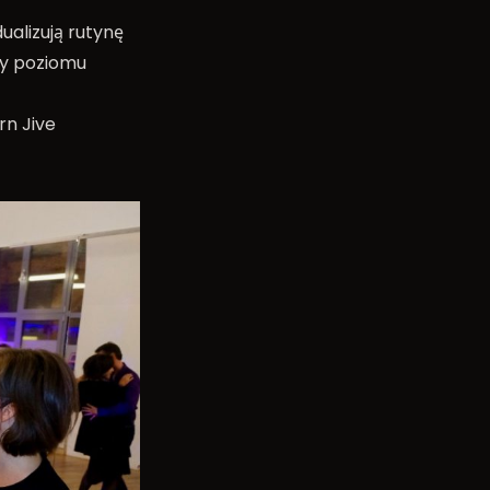
ualizują rutynę
zy poziomu
rn Jive