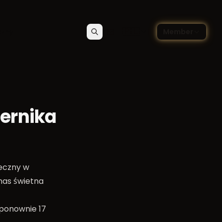
🇵🇱
czny
Member
Szukaj
Kontakt
Wybierz język — Polski
iernika
neczny w
 nas świetna
 ponownie 17