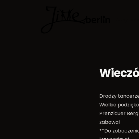
Kursy tań
Wieczór
Drodzy tancerze
Wielkie podzięk
Prenzlauer Berg 
zabawa!
**Do zobaczenia