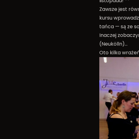
listopada! **
Zawsze jest równ
kursu wprowadza
tańca — są ze s
Inaczej zobaczy
(Neukölln)…
Oto kilka wrażeń