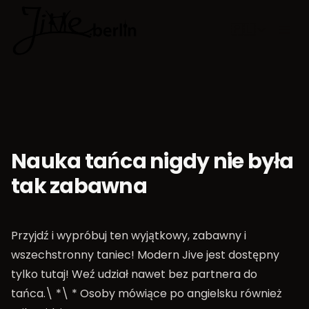
🇵🇱
Wybierz jęz
Nauka tańca nigdy nie była
tak zabawna
Przyjdź i wypróbuj ten wyjątkowy, zabawny i
wszechstronny taniec! Modern Jive jest dostępny
tylko tutaj! Weź udział nawet bez partnera do
tańca.\ *\ * Osoby mówiące po angielsku również