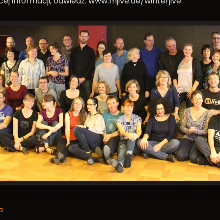
ej informacji, odwiedź:
www.mjive.de/winterjive
a