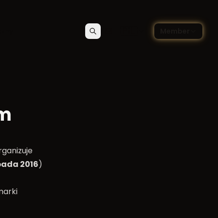
🇵🇱
czny
Member
Szukaj
Kontakt
Wybierz język — Polski
um
ganizuje
pada 2016
)
marki