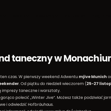
ca
Socials
Weekendy
Mistrzostwa
Blog tane
nd taneczny w Monachi
 ten czas. W pierwszy weekend Adwentu
mjive Munich
or
eekender
. Od piątku do niedzieli wieczorem (
25-27 listo
 imprezy taneczne i warsztaty.
 gorąco polecić „Winter Jive”. Możesz także podziwiać jar
e i odwiedzić Hofbräuhaus.