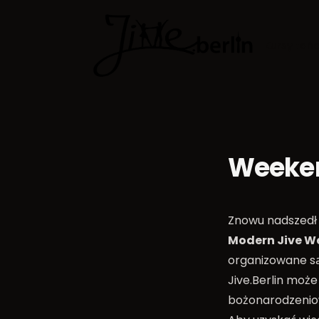
Kursy tań
Weeke
Znowu nadszedł
Modern Jive W
organizowane są
Jive.Berlin może
bożonarodzeniow