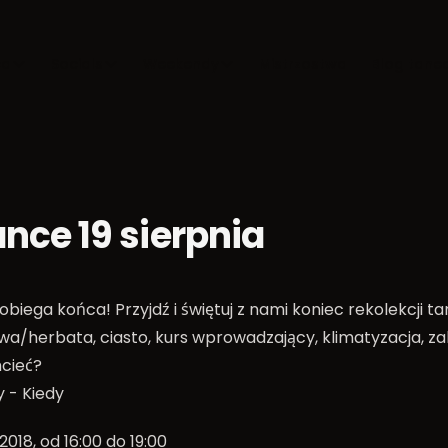
ca
Socials
Weekendy
Mistrzostwa
Blog tane
nce 19 sierpnia
obiega końca! Przyjdź i świętuj z nami koniec rekolekcji 
wa/herbata, ciasto, kurs wprowadzający, klimatyzacja, 
cieć?
 - Kiedy
8.2018, od 16:00 do 19:00