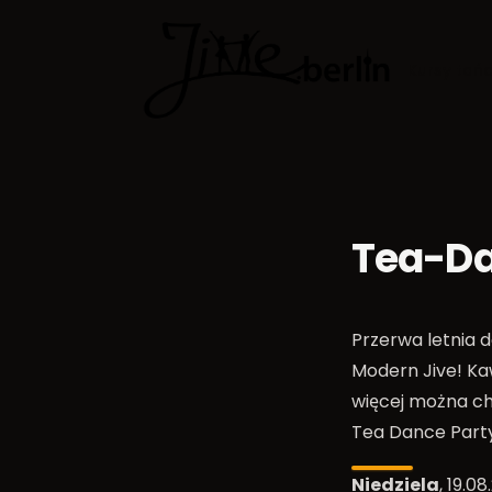
Kursy tań
Tea-Da
Przerwa letnia d
Modern Jive! Ka
więcej można ch
Tea Dance Party
Niedziela
, 19.0