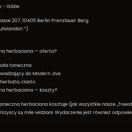
 - Gdzie
asse 207, 10405 Berlin Prenzlauer Berg
felandstr.”)
na herbaciana — oferta?
sala taneczna
owadzający do Modern Jive
herbata, ciasto
na herbaciana — koszty?
neczna herbaciana kosztuje (jak wszystkie nasze „freesty
szyscy są mile widziani. Wydarzenie jest również odpowie
!