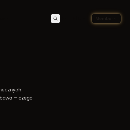
🇵🇱
czny
Member
Szukaj
Kontakt
Wybierz język — Polski
tanecznych
zabawa — czego