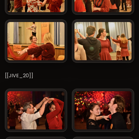
[[JIVE_20]]