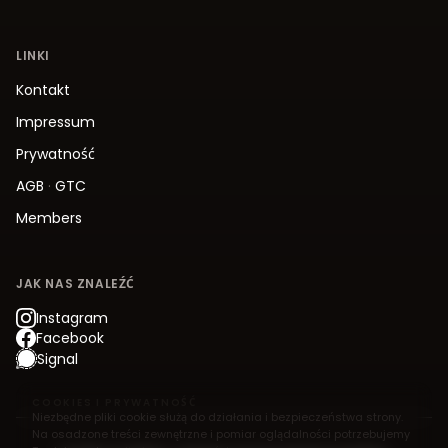
LINKI
Kontakt
Impressum
Prywatność
AGB
·
GTC
Members
JAK NAS ZNALEŹĆ
Instagram
Facebook
Signal
COOKIES I PRYWATNOŚĆ
Niezbędne pliki cookie służą do działania i bezpieczeństwa strony.
Na osadzone treści zewnętrzne i pomiar oglądalności potrzebujemy