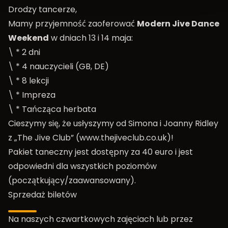
Drodzy tancerze,
Mamy przyjemność zaoferować
Modern Jive Dance
Weekend
w dniach 13 i 14 maja:
\ * 2 dni
\ * 4 nauczycieli (GB, DE)
\ * 8 lekcji
\ * Impreza
\ * Tańcząca herbata
Cieszymy się, że usłyszymy od Simona i Joanny Ridley
z „The Jive Club” (
www.thejiveclub.co.uk
)!
Pakiet taneczny jest dostępny za 40 euro i jest
odpowiedni dla wszystkich poziomów
(początkujący/zaawansowany).
Sprzedaż biletów
Na naszych czwartkowych zajęciach lub przez