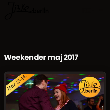
🇵🇱
Wybierz jęz
Weekender maj 2017