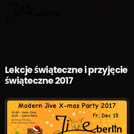
🇵🇱
Wybierz jęz
Lekcje świąteczne i przyjęcie
świąteczne 2017