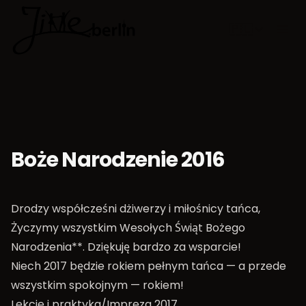
🇵🇱
Wybierz jęz
Boże Narodzenie 2016
Drodzy współcześni dżiwerzy i miłośnicy tańca,
Życzymy wszystkim Wesołych Świąt Bożego
Narodzenia**. Dziękuję bardzo za wsparcie!
Niech 2017 będzie rokiem pełnym tańca — a przede
wszystkim spokojnym — rokiem!
Lekcje i praktyka/Impreza 2017